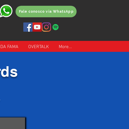
Fale conosco via WhatsApp
 DA FAMA
OVERTALK
More...
rds
.