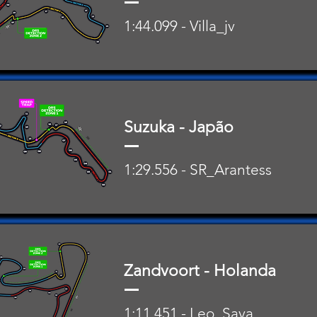
1:44.099 - Villa_jv
Suzuka - Japão
1:29.556 - SR_Arantess
Zandvoort - Holanda
1:11.451 - Leo_Sava