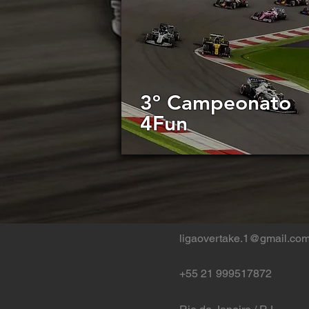
3º Campeonato
4Fun
ligaovertake.1@gmail.co
+55 21 999517872