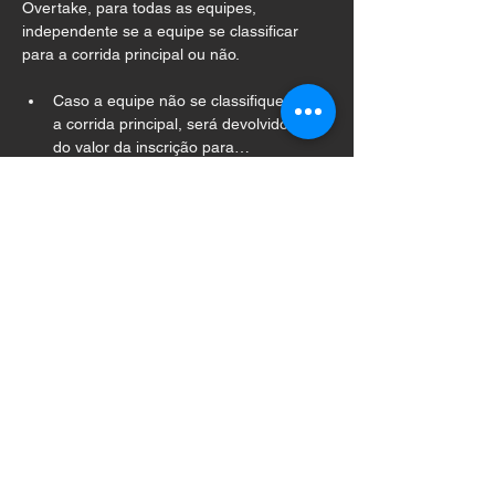
Overtake, para todas as equipes, 
independente se a equipe se classificar 
para a corrida principal ou não.
Caso a equipe não se classifique para 
a corrida principal, será devolvido 50% 
do valor da inscrição para…
Ver mais
Compartilhe esse evento
ligaovertake.1@gmail.com
+55 21 999517872