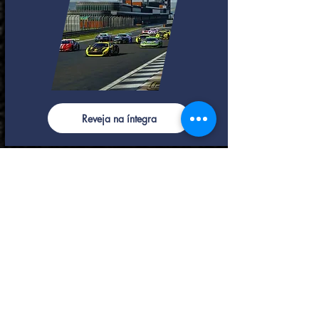
Reveja na íntegra
8ª Etapa - 27/10/2020
Nürburgring GP
A última etapa prometia uma briga ainda
pela vitória do campeonato, e em sua
escalada desde a 5ª etapa, Pedro Boosted
vinha com tudo pela briga do título. Vitória foi
dele, levando seu Aston aos limites da pista,
em 2º chegou Renato Mendonça da UFT e em