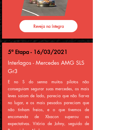
Reveja na íntegra
5ª Etapa - 16/03/2021
Interlagos - Mercedes AMG SLS
Gr3
E no S do senna muitos pilotos não
conseguiam segurar suas mercedes, os mais
leves saiam de lado, parecia que não fiarva
no lugar, e os mais pesados pareciam que
não tinham freios, e o que tivemos de
encomenda de Xbacon superou as
expectativas. Vitória de Johny, seguido de