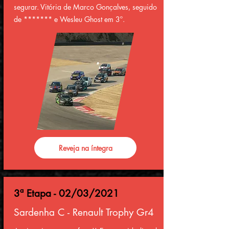
segurar. Vitória de Marco Gonçalves, seguido
de ******* e Wesleu Ghost em 3º.
Reveja na íntegra
3ª Etapa - 02/03/2021
Sardenha C - Renault Trophy Gr4