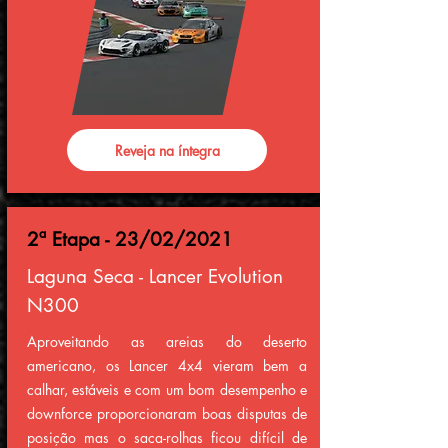
Reveja na íntegra
2ª Etapa - 23/02/2021
Laguna Seca - Lancer Evolution
N300
Aproveitando as areias do deserto
americano, os Lancer 4x4 vieram bem a
calhar, estáveis e com um bom desempenho e
downforce proporcionaram boas disputas de
posição mas o saca-rolhas ficou difícil de