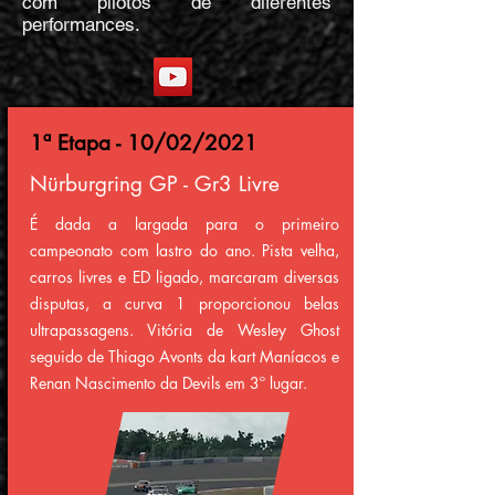
com pilotos de diferentes
performances.
1ª Etapa - 10/02/2021
Nürburgring GP - Gr3 Livre
É dada a largada para o primeiro
campeonato com lastro do ano. Pista velha,
carros livres e ED ligado, marcaram diversas
disputas, a curva 1 proporcionou belas
ultrapassagens. Vitória de Wesley Ghost
seguido de Thiago Avonts da kart Maníacos e
Renan Nascimento da Devils em 3º lugar.