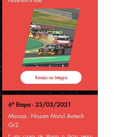
Passarinho e Abel.
Reveja na íntegra
6ª Etapa - 23/03/2021
Monza - Nissan Motul Autech
Gr2
E nas curvas de Monza o bicho pegou,