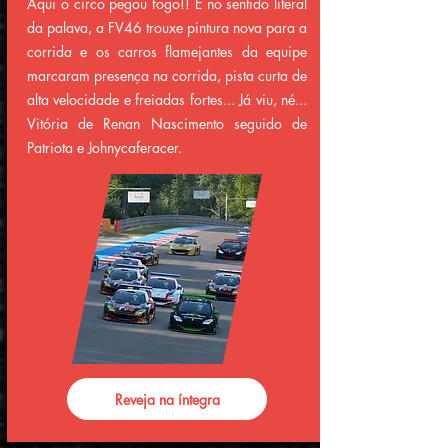
Aqui o circo pegou fogo!! E no sentido literal
da palava, a FV46 trouxe pintura nova para a
corrida e os carros flamejantes da equipe
marcaram presença na corrida, pista curta de
alta velocidade e freiadas fortes... Já viu, né...
Vitória de Renan Nascimento seguido de
Patriota e Johnycaferacer.
Reveja na íntegra