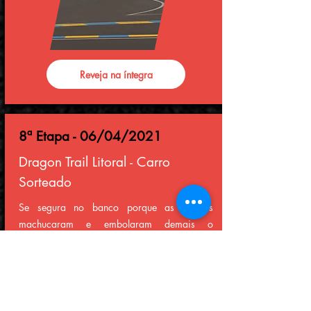
Reveja na íntegra
8ª Etapa - 06/04/2021
Dragon Trail Litoral - Carro
Sorteado
Se segura no banco porque as quedas
machucaram e embolaram demais o
campeonato para a última corrida, tivemos 4
quedas de conexão nessa corrida, inclusive
do lider. Fora as disputas de tirar o fôlego e
as vítimas da Bus Stop. Vitória de Johnny cafe
seguido de Xamina e Abel em 3º.