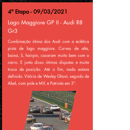
4ª Etapa - 09/03/2021
Lago Maggiore GP II - Audi R8
Gr3
Combinação ótima dos Audi com a eclética
pista de lago maggiore. Curvas de alta,
baixa, S, hairpin, casaram muito bem com o
carro. E junto disso ótimas disputas e muita
troca de posição. Até o fim, nada estava
definido. Vitória de Wesley Ghost, seguido de
Abel, com pole e MV, e Patriota em 3º.