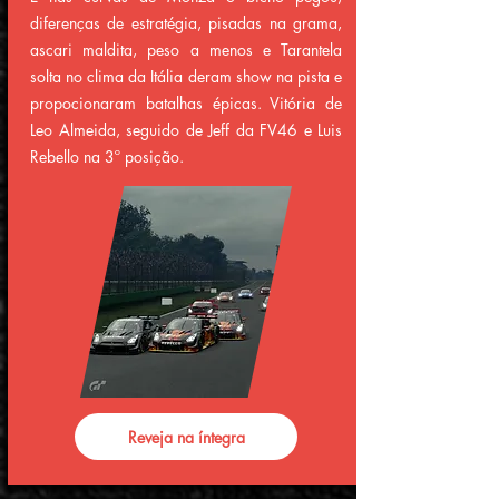
diferenças de estratégia, pisadas na grama,
ascari maldita, peso a menos e Tarantela
solta no clima da Itália deram show na pista e
propocionaram batalhas épicas. Vitória de
Leo Almeida, seguido de Jeff da FV46 e Luis
Rebello na 3º posição.
Reveja na íntegra