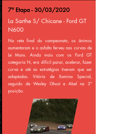
7ª Etapa - 30/03/2020
La Sarthe S/ Chicane - Ford GT
N600
Na reta final do campeonato, os ânimos
aumentaram e o asfalto ferveu nas curvas de
Le Mans. Ainda mais com os Ford GT
categoria N, era difícil parar, acelerar, fazer
curva e até as estratégias tiveram que ser
adaptadas. Vitória de Xamina Special,
seguido de Wesley Ghost e Abel na 3ª
posição.