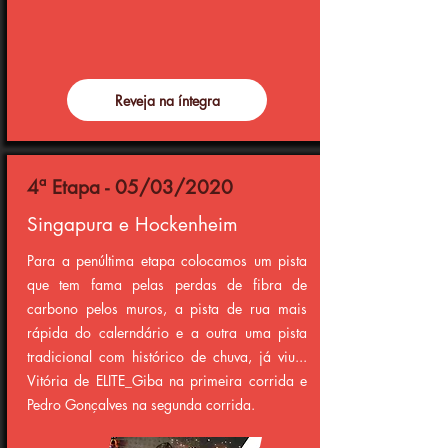
Reveja na íntegra
4ª Etapa - 05/03/2020
Singapura e Hockenheim
Para a penúltima etapa colocamos um pista
que tem fama pelas perdas de fibra de
carbono pelos muros, a pista de rua mais
rápida do calerndário e a outra uma pista
tradicional com histórico de chuva, já viu...
Vitória de ELITE_Giba na primeira corrida e
Pedro Gonçalves na segunda corrida.