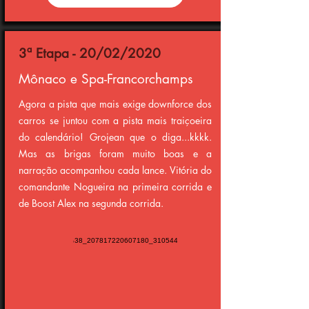
3ª Etapa - 20/02/2020
Mônaco e Spa-Francorchamps
Agora a pista que mais exige downforce dos
carros se juntou com a pista mais traiçoeira
do calendário! Grojean que o diga...kkkk.
Mas as brigas foram muito boas e a
narração acompanhou cada lance. Vitória do
comandante Nogueira na primeira corrida e
de Boost Alex na segunda corrida.