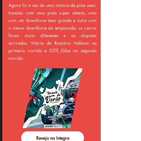
Agora foi a vêz de uma mistura de pista semi-
travada com uma pista super aberta, uma
com um downforce bem grande e outra com
o menor downforce da temporada, os carros
ficam muito diferentes e as disputas
acirradas. Vitória de Romário Hellman na
primeira corrida e ELITE_Giba na segunda
corrida.
Reveja na íntegra