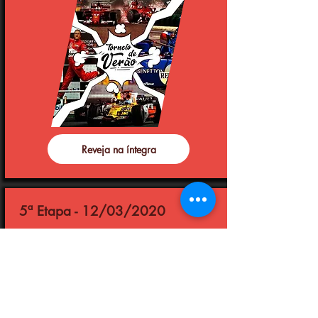
Reveja na íntegra
5ª Etapa - 12/03/2020
Austrália e Inglaterra
Ultima etapa do campeonato, resolvemos dar
uma trégua, mas nem tanto, a pista da
austrália é muito lisa e apesar das altas
velocidades requer bom downforce, e