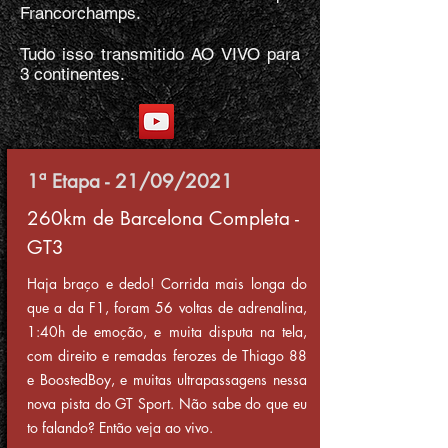
Francorchamps.
Tudo isso transmitido AO VIVO para
3 continentes.
1ª Etapa - 21/09/2021
260km de Barcelona Completa -
GT3
Haja braço e dedo! Corrida mais longa do
que a da F1, foram 56 voltas de adrenalina,
1:40h de emoção, e muita disputa na tela,
com direito e remadas ferozes de Thiago 88
e BoostedBoy, e muitas ultrapassagens nessa
nova pista do GT Sport. Não sabe do que eu
to falando? Então veja ao vivo.