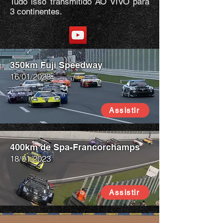
Tudo isso transmitido AO VIVO para
3 continentes.
350km Fuji Speedway
16/01/2023
Assistir
400km de Spa-Francorchamps
18/01/2023
Assistir