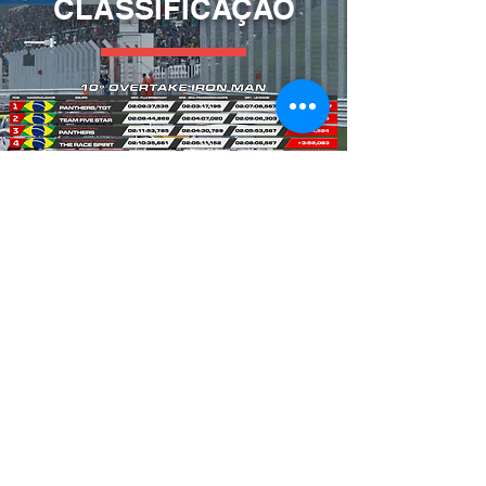
CLASSIFICAÇÃO
ligaovertake.1@gmail.com
+55 21 999517872